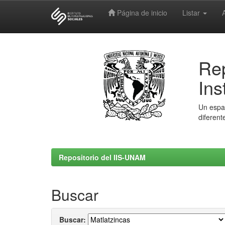
Página de inicio
Listar
Skip
navigation
Rep
Ins
Un espac
diferent
Repositorio del IIS-UNAM
Buscar
Buscar: