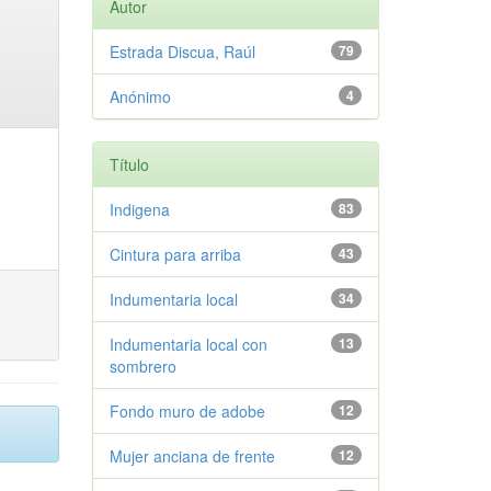
Autor
Estrada Discua, Raúl
79
Anónimo
4
Título
Indigena
83
Cintura para arriba
43
Indumentaria local
34
Indumentaria local con
13
sombrero
Fondo muro de adobe
12
Mujer anciana de frente
12