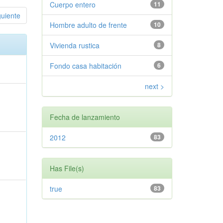
Cuerpo entero
11
guiente
Hombre adulto de frente
10
Vivienda rustica
8
Fondo casa habitación
6
next >
Fecha de lanzamiento
2012
83
Has File(s)
true
83