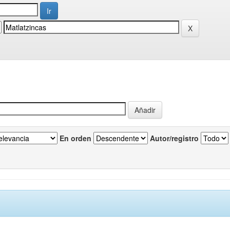
En orden
Autor/registro