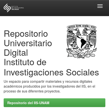
Skip
navigation
Repositorio
Universitario
Digital
Instituto de
Investigaciones Sociales
Un espacio para compartir materiales y recursos digitales
académicos producidos por los investigadores del IIS, en el
proceso de sus diferentes proyectos.
Repositorio del IIS-UNAM