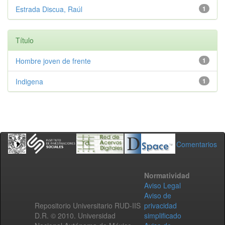
Estrada Discua, Raúl
1
Título
Hombre joven de frente
1
Indigena
1
Comentarios
Normatividad
Aviso Legal
Aviso de
Repositorio Universitario RUD-IIS
privacidad
D.R. © 2010. Universidad
simplificado