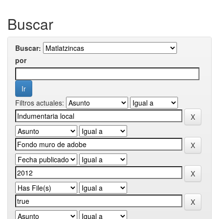
Buscar
Buscar:
por
Filtros actuales: