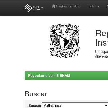
Página de inicio
Listar
Skip
navigation
Rep
Ins
Un espac
diferent
Repositorio del IIS-UNAM
Buscar
Buscar: