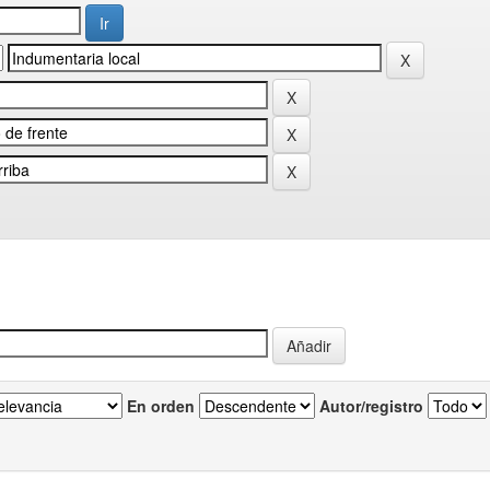
En orden
Autor/registro