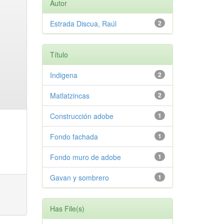
Autor
Estrada Discua, Raúl
2
Título
Indigena
2
Matlatzincas
2
Construcción adobe
1
Fondo fachada
1
Fondo muro de adobe
1
Gavan y sombrero
1
Has File(s)