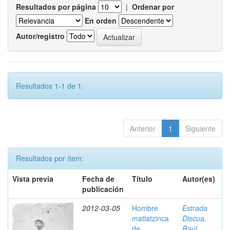
Resultados por página
|
Ordenar por
En orden
Autor/registro
Resultados 1-1 de 1.
Anterior
1
Siguiente
Resultados por ítem:
Vista previa
Fecha de
Título
Autor(es)
publicación
2012-03-05
Hombre
Estrada
matlatzinca
Discua,
de
Raúl