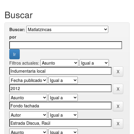
Buscar
Buscar:
por
Filtros actuales: