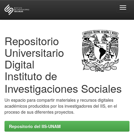
Skip
navigation
Repositorio
Universitario
Digital
Instituto de
Investigaciones Sociales
Un espacio para compartir materiales y recursos digitales
académicos producidos por los investigadores del IIS, en el
proceso de sus diferentes proyectos.
Repositorio del IIS-UNAM