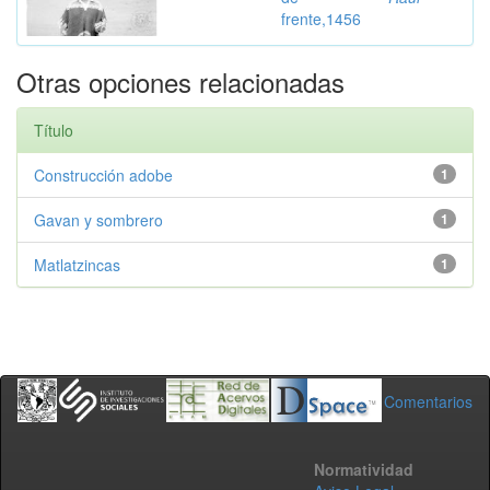
frente,1456
Otras opciones relacionadas
Título
Construcción adobe
1
Gavan y sombrero
1
Matlatzincas
1
Comentarios
Normatividad