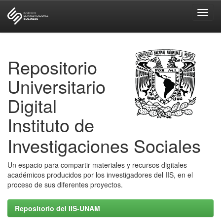
Skip
navigation
Repositorio
Universitario
Digital
Instituto de
Investigaciones Sociales
Un espacio para compartir materiales y recursos digitales
académicos producidos por los investigadores del IIS, en el
proceso de sus diferentes proyectos.
Repositorio del IIS-UNAM