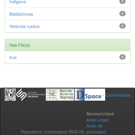
Indigena
1
Matlatzincas
1
Vivienda rustica
1
Has File(s)
true
1
Comentarios
Normatividad
Aviso Legal
Aviso de
Repositorio Universitario RUD-IIS
privacidad