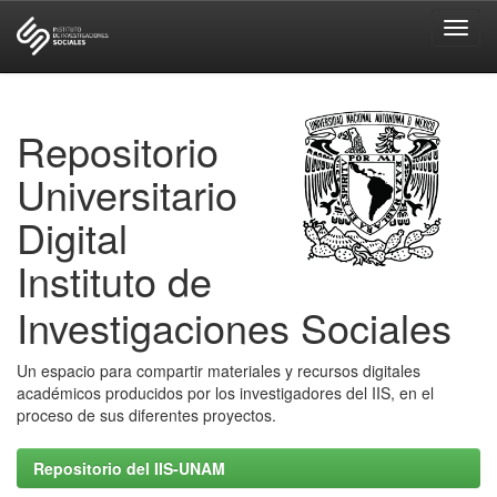
Skip
navigation
Repositorio
Universitario
Digital
Instituto de
Investigaciones Sociales
Un espacio para compartir materiales y recursos digitales
académicos producidos por los investigadores del IIS, en el
proceso de sus diferentes proyectos.
Repositorio del IIS-UNAM