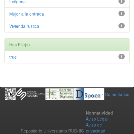
Indigena
1
Mujer a la entrada
1
Vivienda rustica
1
Has File(s)
true
1
Comentarios
Normatividad
Aviso Legal
Aviso de
Repositorio Universitario RUD-IIS
privacidad