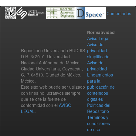
Comentarios
Normatividad
Aviso Legal
Aviso de
Repositorio Universitario RUD-IIS
privacidad
D.R. © 2010. Universidad
simplificado
Nacional Autónoma de México.
Aviso de
Ciudad Universitaria, Coyoacán,
privacidad
C. P. 04510, Ciudad de México,
Lineamientos
México.
para la
Este sitio web puede ser utilizado
publicación de
con fines no lucrativos siempre
contenidos
que se cite la fuente de
digitales
conformidad con el
AVISO
Políticas del
LEGAL
.
Repositorio
Términos y
condiciones
de uso