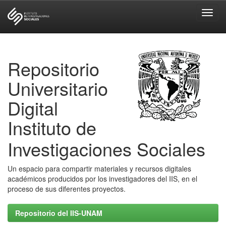
Skip
navigation
Repositorio
Universitario
Digital
Instituto de
Investigaciones Sociales
Un espacio para compartir materiales y recursos digitales
académicos producidos por los investigadores del IIS, en el
proceso de sus diferentes proyectos.
Repositorio del IIS-UNAM