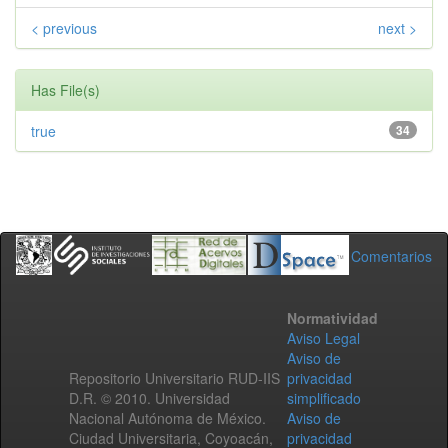
< previous
next >
Has File(s)
true
34
Comentarios
Normatividad
Aviso Legal
Aviso de
Repositorio Universitario RUD-IIS
privacidad
D.R. © 2010. Universidad
simplificado
Nacional Autónoma de México.
Aviso de
Ciudad Universitaria, Coyoacán,
privacidad