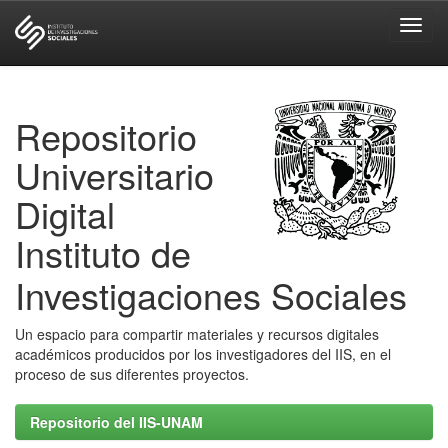
Skip
navigation
Repositorio
Universitario
Digital
Instituto de
Investigaciones Sociales
Un espacio para compartir materiales y recursos digitales
académicos producidos por los investigadores del IIS, en el
proceso de sus diferentes proyectos.
Repositorio del IIS-UNAM