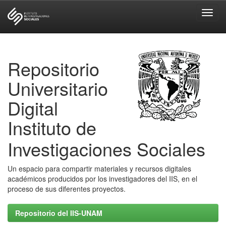
Skip
navigation
Repositorio
Universitario
Digital
Instituto de
Investigaciones Sociales
Un espacio para compartir materiales y recursos digitales
académicos producidos por los investigadores del IIS, en el
proceso de sus diferentes proyectos.
Repositorio del IIS-UNAM