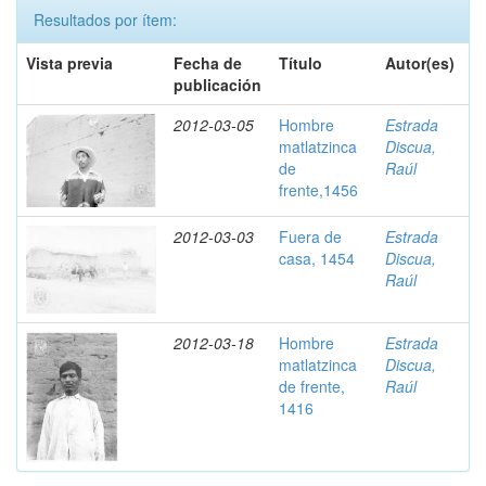
Resultados por ítem:
Vista previa
Fecha de
Título
Autor(es)
publicación
2012-03-05
Hombre
Estrada
matlatzinca
Discua,
de
Raúl
frente,1456
2012-03-03
Fuera de
Estrada
casa, 1454
Discua,
Raúl
2012-03-18
Hombre
Estrada
matlatzinca
Discua,
de frente,
Raúl
1416