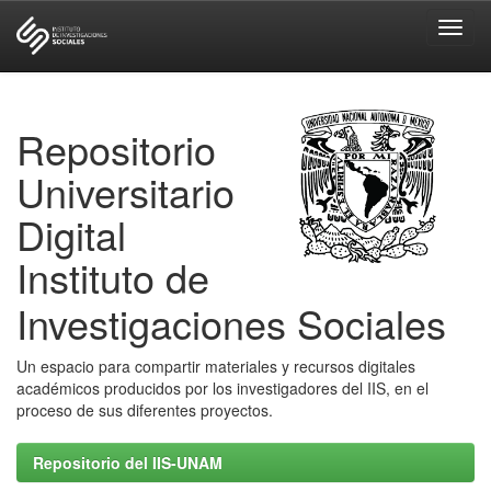
Skip
navigation
Repositorio
Universitario
Digital
Instituto de
Investigaciones Sociales
Un espacio para compartir materiales y recursos digitales
académicos producidos por los investigadores del IIS, en el
proceso de sus diferentes proyectos.
Repositorio del IIS-UNAM