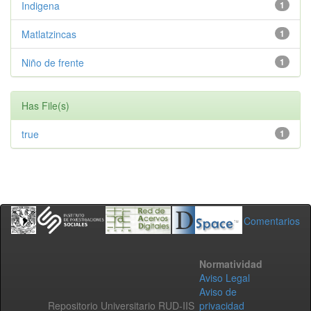
Indigena
1
Matlatzincas
1
Niño de frente
1
Has File(s)
true
1
Comentarios
Normatividad
Aviso Legal
Aviso de
Repositorio Universitario RUD-IIS
privacidad