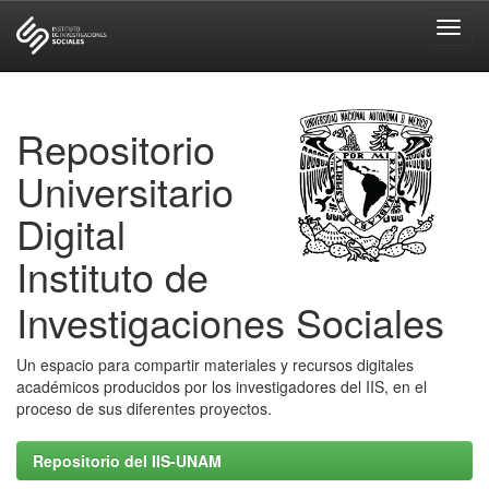
Skip
navigation
Repositorio
Universitario
Digital
Instituto de
Investigaciones Sociales
Un espacio para compartir materiales y recursos digitales
académicos producidos por los investigadores del IIS, en el
proceso de sus diferentes proyectos.
Repositorio del IIS-UNAM