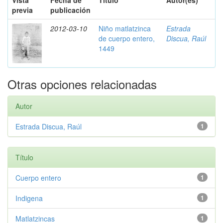
Vista
Fecha de
Título
Autor(es)
previa
publicación
2012-03-10
Niño matlatzinca
Estrada
de cuerpo entero,
Discua, Raúl
1449
Otras opciones relacionadas
Autor
Estrada Discua, Raúl
1
Título
Cuerpo entero
1
Indigena
1
Matlatzincas
1