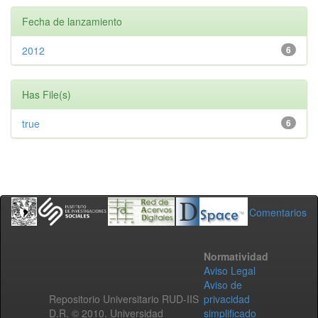
Fecha de lanzamiento
2012
6
Has File(s)
true
6
Comentarios
Normatividad
Aviso Legal
Aviso de
Repositorio Universitario RUD-IIS
privacidad
D.R. © 2010. Universidad
simplificado