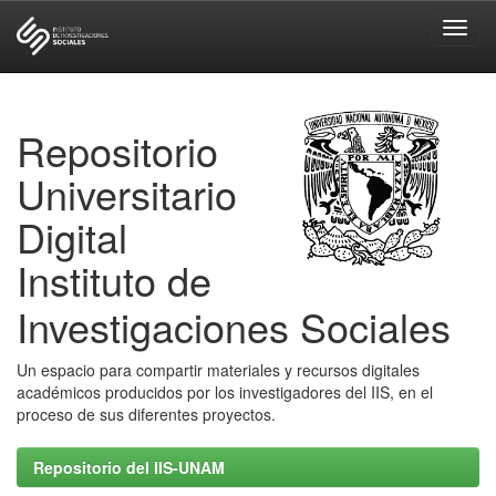
Skip
navigation
Repositorio
Universitario
Digital
Instituto de
Investigaciones Sociales
Un espacio para compartir materiales y recursos digitales
académicos producidos por los investigadores del IIS, en el
proceso de sus diferentes proyectos.
Repositorio del IIS-UNAM