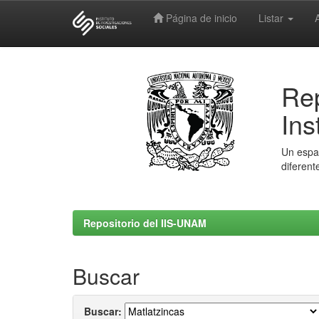
Página de inicio
Listar
Skip
navigation
Rep
Ins
Un espac
diferent
Repositorio del IIS-UNAM
Buscar
Buscar: