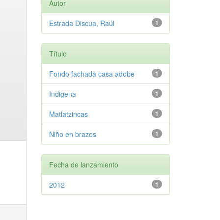
Autor
Estrada Discua, Raúl
1
Título
Fondo fachada casa adobe
1
Indigena
1
Matlatzincas
1
Niño en brazos
1
Fecha de lanzamiento
2012
1