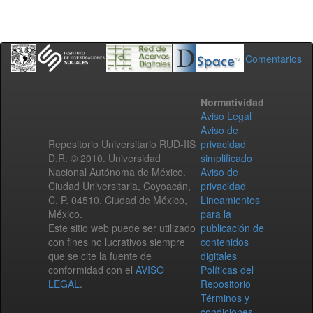
Comentarios
Normatividad
Aviso Legal
Aviso de
Repositorio Universitario RUD-IIS
privacidad
D.R. © 2010. Universidad
simplificado
Nacional Autónoma de México.
Aviso de
Ciudad Universitaria, Coyoacán,
privacidad
C. P. 04510, Ciudad de México,
Lineamientos
México.
para la
Este sitio web puede ser utilizado
publicación de
con fines no lucrativos siempre
contenidos
que se cite la fuente de
digitales
conformidad con el
AVISO
Políticas del
LEGAL
.
Repositorio
Términos y
condiciones