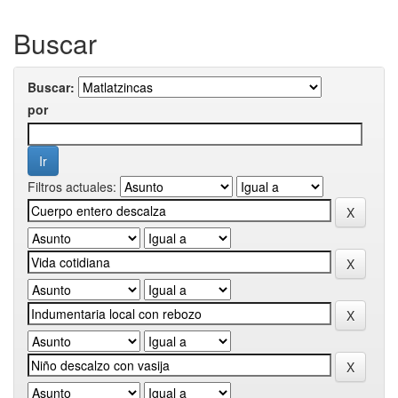
Buscar
Buscar:
por
Filtros actuales: