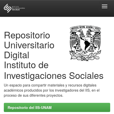
Skip
navigation
Repositorio
Universitario
Digital
Instituto de
Investigaciones Sociales
Un espacio para compartir materiales y recursos digitales
académicos producidos por los investigadores del IIS, en el
proceso de sus diferentes proyectos.
Repositorio del IIS-UNAM