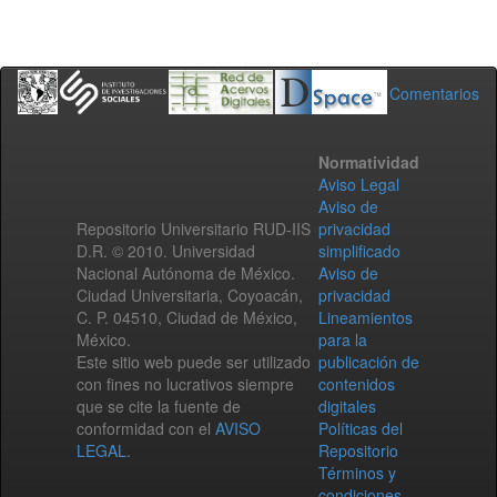
Comentarios
Normatividad
Aviso Legal
Aviso de
Repositorio Universitario RUD-IIS
privacidad
D.R. © 2010. Universidad
simplificado
Nacional Autónoma de México.
Aviso de
Ciudad Universitaria, Coyoacán,
privacidad
C. P. 04510, Ciudad de México,
Lineamientos
México.
para la
Este sitio web puede ser utilizado
publicación de
con fines no lucrativos siempre
contenidos
que se cite la fuente de
digitales
conformidad con el
AVISO
Políticas del
LEGAL
.
Repositorio
Términos y
condiciones