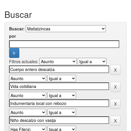
Buscar
Buscar:
por
Filtros actuales: