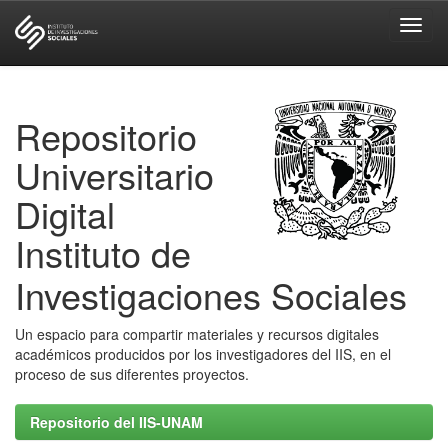
Skip
navigation
Repositorio
Universitario
Digital
Instituto de
Investigaciones Sociales
Un espacio para compartir materiales y recursos digitales
académicos producidos por los investigadores del IIS, en el
proceso de sus diferentes proyectos.
Repositorio del IIS-UNAM