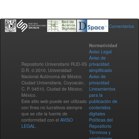
Comentarios
Normatividad
Aviso Legal
Aviso de
Repositorio Universitario RUD-IIS
privacidad
D.R. © 2010. Universidad
simplificado
Nacional Autónoma de México.
Aviso de
Ciudad Universitaria, Coyoacán,
privacidad
C. P. 04510, Ciudad de México,
Lineamientos
México.
para la
Este sitio web puede ser utilizado
publicación de
con fines no lucrativos siempre
contenidos
que se cite la fuente de
digitales
conformidad con el
AVISO
Políticas del
LEGAL
.
Repositorio
Términos y
condiciones