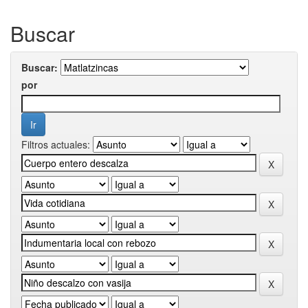
Buscar
Buscar:
por
Filtros actuales: