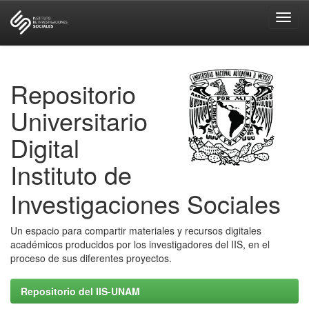
Skip
navigation
Repositorio
Universitario
Digital
Instituto de
Investigaciones Sociales
Un espacio para compartir materiales y recursos digitales
académicos producidos por los investigadores del IIS, en el
proceso de sus diferentes proyectos.
Repositorio del IIS-UNAM