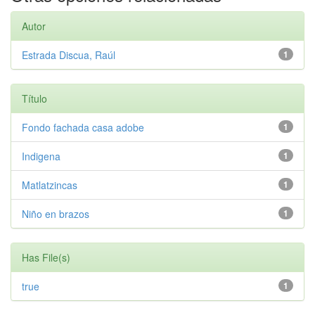
Autor
Estrada Discua, Raúl
1
Título
Fondo fachada casa adobe
1
Indigena
1
Matlatzincas
1
Niño en brazos
1
Has File(s)
true
1