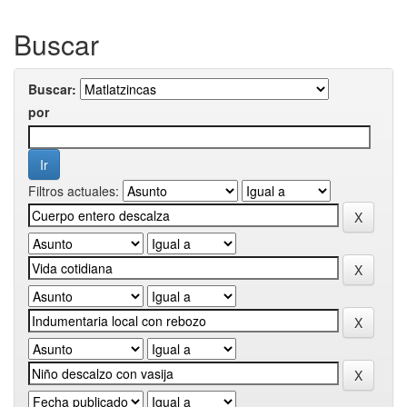
Buscar
Buscar:
por
Filtros actuales: