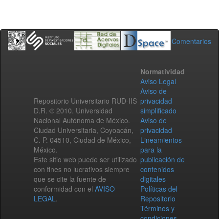
Comentarios
Normatividad
Aviso Legal
Aviso de
Repositorio Universitario RUD-IIS
privacidad
D.R. © 2010. Universidad
simplificado
Nacional Autónoma de México.
Aviso de
Ciudad Universitaria, Coyoacán,
privacidad
C. P. 04510, Ciudad de México,
Lineamientos
México.
para la
Este sitio web puede ser utilizado
publicación de
con fines no lucrativos siempre
contenidos
que se cite la fuente de
digitales
conformidad con el
AVISO
Políticas del
LEGAL
.
Repositorio
Términos y
condiciones