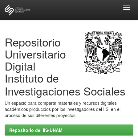
Skip
navigation
Repositorio
Universitario
Digital
Instituto de
Investigaciones Sociales
Un espacio para compartir materiales y recursos digitales
académicos producidos por los investigadores del IIS, en el
proceso de sus diferentes proyectos.
Repositorio del IIS-UNAM