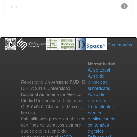
true
1
Comentarios
Normatividad
Aviso Legal
Aviso de
Repositorio Universitario RUD-IIS
privacidad
D.R. © 2010. Universidad
simplificado
Nacional Autónoma de México.
Aviso de
Ciudad Universitaria, Coyoacán,
privacidad
C. P. 04510, Ciudad de México,
Lineamientos
México.
para la
Este sitio web puede ser utilizado
publicación de
con fines no lucrativos siempre
contenidos
que se cite la fuente de
digitales