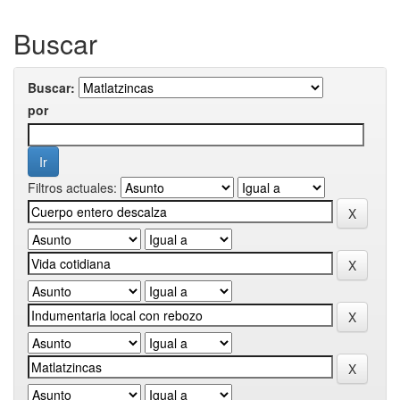
Buscar
Buscar:
por
Filtros actuales: