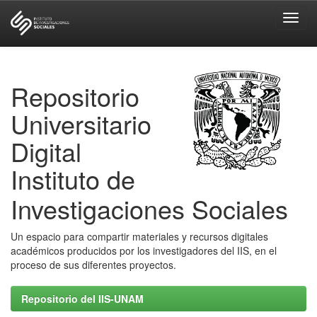
Skip
navigation
Repositorio
Universitario
Digital
Instituto de
Investigaciones Sociales
Un espacio para compartir materiales y recursos digitales
académicos producidos por los investigadores del IIS, en el
proceso de sus diferentes proyectos.
Repositorio del IIS-UNAM