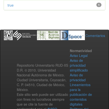
true
1
Comentarios
Normatividad
Aviso Legal
Aviso de
Repositorio Universitario RUD-IIS
privacidad
D.R. © 2010. Universidad
simplificado
Nacional Autónoma de México.
Aviso de
Ciudad Universitaria, Coyoacán,
privacidad
C. P. 04510, Ciudad de México,
Lineamientos
México.
para la
Este sitio web puede ser utilizado
publicación de
con fines no lucrativos siempre
contenidos
que se cite la fuente de
digitales