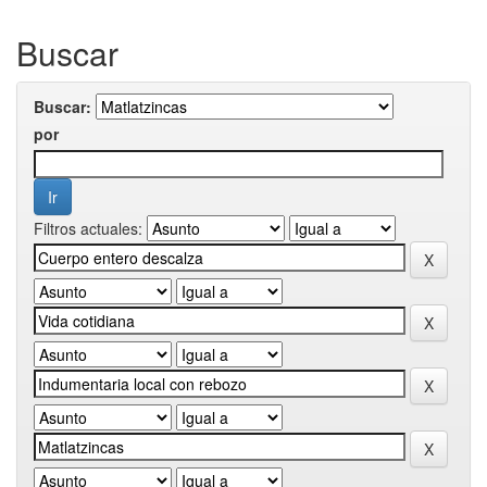
Buscar
Buscar:
por
Filtros actuales: