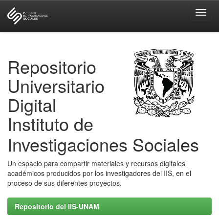
Skip
navigation
Repositorio
Universitario
Digital
Instituto de
Investigaciones Sociales
Un espacio para compartir materiales y recursos digitales
académicos producidos por los investigadores del IIS, en el
proceso de sus diferentes proyectos.
Repositorio del IIS-UNAM