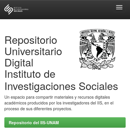
Skip
navigation
Repositorio
Universitario
Digital
Instituto de
Investigaciones Sociales
Un espacio para compartir materiales y recursos digitales
académicos producidos por los investigadores del IIS, en el
proceso de sus diferentes proyectos.
Repositorio del IIS-UNAM