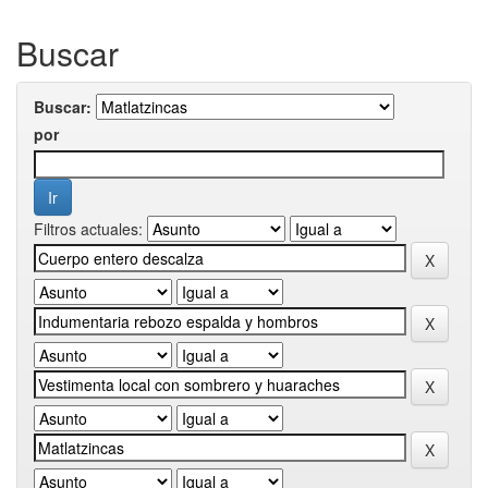
Buscar
Buscar:
por
Filtros actuales: