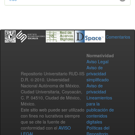
Comentarios
Normatividad
Aviso Legal
Aviso de
Repositorio Universitario RUD-IIS
privacidad
D.R. © 2010. Universidad
simplificado
Nacional Autónoma de México.
Aviso de
Ciudad Universitaria, Coyoacán,
privacidad
C. P. 04510, Ciudad de México,
Lineamientos
México.
para la
Este sitio web puede ser utilizado
publicación de
con fines no lucrativos siempre
contenidos
que se cite la fuente de
digitales
conformidad con el
AVISO
Políticas del
LEGAL
.
Repositorio