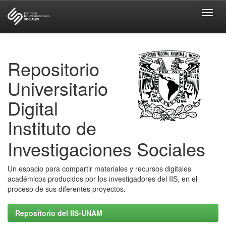
Skip
navigation
Repositorio
Universitario
Digital
Instituto de
Investigaciones Sociales
Un espacio para compartir materiales y recursos digitales
académicos producidos por los investigadores del IIS, en el
proceso de sus diferentes proyectos.
Repositorio del IIS-UNAM