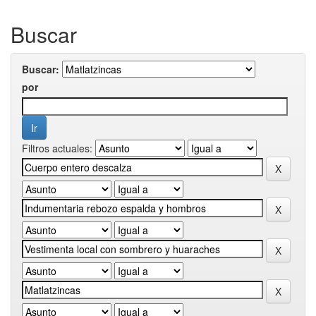
Buscar
Buscar:
por
Filtros actuales: