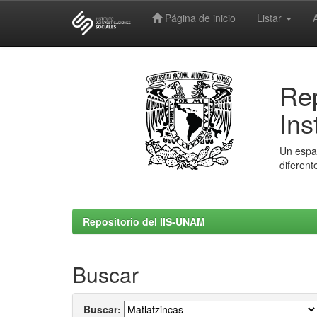
Página de inicio
Listar
Skip
navigation
Rep
Ins
Un espac
diferent
Repositorio del IIS-UNAM
Buscar
Buscar: