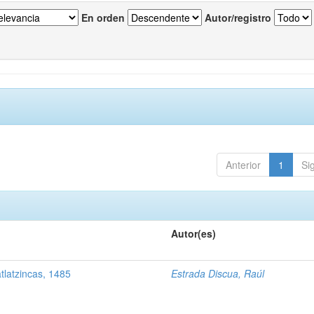
En orden
Autor/registro
Anterior
1
Si
Autor(es)
tlatzincas, 1485
Estrada Discua, Raúl