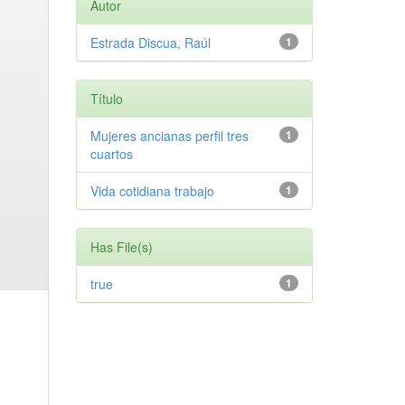
Autor
Estrada Discua, Raúl
1
Título
Mujeres ancianas perfil tres
1
cuartos
Vida cotidiana trabajo
1
Has File(s)
true
1