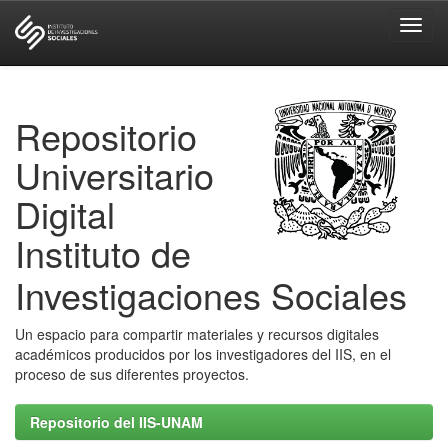
Skip
navigation
Repositorio
Universitario
Digital
Instituto de
Investigaciones Sociales
Un espacio para compartir materiales y recursos digitales
académicos producidos por los investigadores del IIS, en el
proceso de sus diferentes proyectos.
Repositorio del IIS-UNAM