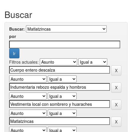
Buscar
Buscar:
por
Filtros actuales: