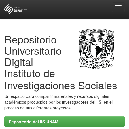
Skip
navigation
Repositorio
Universitario
Digital
Instituto de
Investigaciones Sociales
Un espacio para compartir materiales y recursos digitales
académicos producidos por los investigadores del IIS, en el
proceso de sus diferentes proyectos.
Repositorio del IIS-UNAM