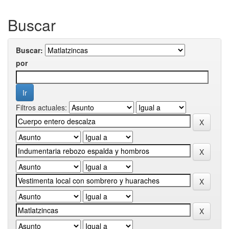
Buscar
Buscar:
por
Filtros actuales: