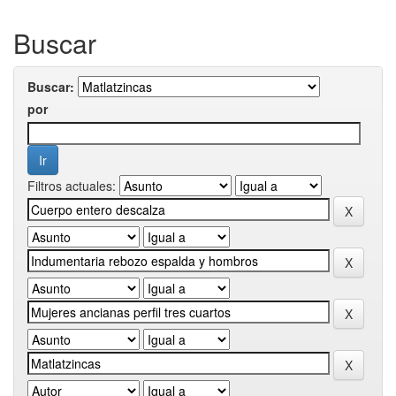
Buscar
Buscar:
por
Filtros actuales: