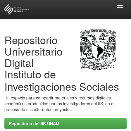
Skip
navigation
Repositorio
Universitario
Digital
Instituto de
Investigaciones Sociales
Un espacio para compartir materiales y recursos digitales
académicos producidos por los investigadores del IIS, en el
proceso de sus diferentes proyectos.
Repositorio del IIS-UNAM