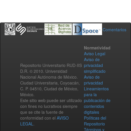
Comentarios
Normatividad
Aviso Legal
Aviso de
Repositorio Universitario RUD-IIS
privacidad
D.R. © 2010. Universidad
simplificado
Nacional Autónoma de México.
Aviso de
Ciudad Universitaria, Coyoacán,
privacidad
C. P. 04510, Ciudad de México,
Lineamientos
México.
para la
Este sitio web puede ser utilizado
publicación de
con fines no lucrativos siempre
contenidos
que se cite la fuente de
digitales
conformidad con el
AVISO
Políticas del
LEGAL
.
Repositorio
Términos y