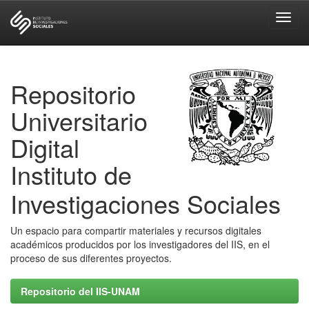
Skip
navigation
Repositorio
Universitario
Digital
Instituto de
Investigaciones Sociales
Un espacio para compartir materiales y recursos digitales
académicos producidos por los investigadores del IIS, en el
proceso de sus diferentes proyectos.
Repositorio del IIS-UNAM