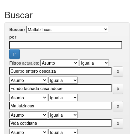
Buscar
Buscar:
por
Filtros actuales: