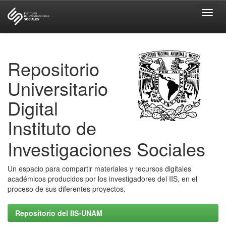
Skip
navigation
Repositorio
Universitario
Digital
Instituto de
Investigaciones Sociales
Un espacio para compartir materiales y recursos digitales
académicos producidos por los investigadores del IIS, en el
proceso de sus diferentes proyectos.
Repositorio del IIS-UNAM