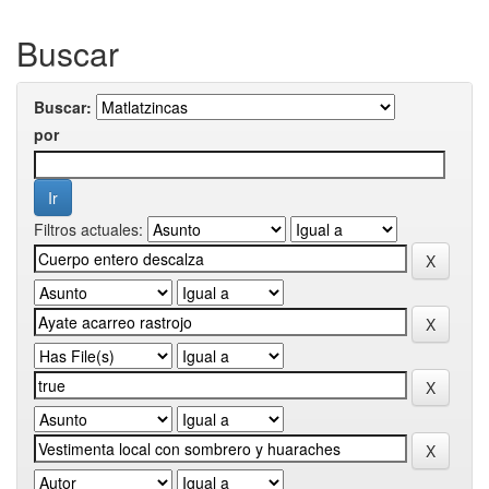
Buscar
Buscar:
por
Filtros actuales: