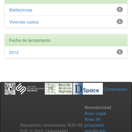
Matlatzincas
1
Vivienda rustica
1
Fecha de lanzamiento
2012
1
Comentarios
Normatividad
Aviso Legal
Aviso de
Repositorio Universitario RUD-IIS
privacidad
D.R. © 2010. Universidad
simplificado