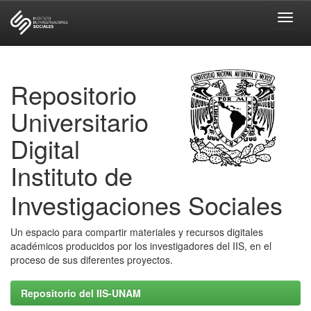
Skip
navigation
Repositorio
Universitario
Digital
Instituto de
Investigaciones Sociales
Un espacio para compartir materiales y recursos digitales
académicos producidos por los investigadores del IIS, en el
proceso de sus diferentes proyectos.
Repositorio del IIS-UNAM