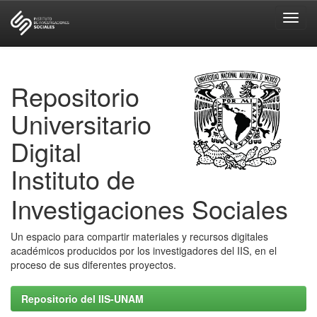
Skip
navigation
Repositorio
Universitario
Digital
Instituto de
Investigaciones Sociales
Un espacio para compartir materiales y recursos digitales
académicos producidos por los investigadores del IIS, en el
proceso de sus diferentes proyectos.
Repositorio del IIS-UNAM