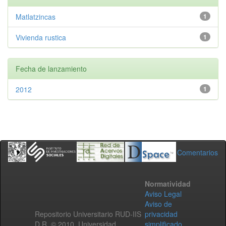
Matlatzincas
1
Vivienda rustica
1
Fecha de lanzamiento
2012
1
Comentarios
Normatividad
Aviso Legal
Aviso de
Repositorio Universitario RUD-IIS
privacidad
D.R. © 2010. Universidad
simplificado