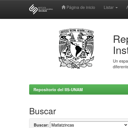
Página de inicio
Listar
Skip
navigation
Rep
Ins
Un espac
diferent
Repositorio del IIS-UNAM
Buscar
Buscar: