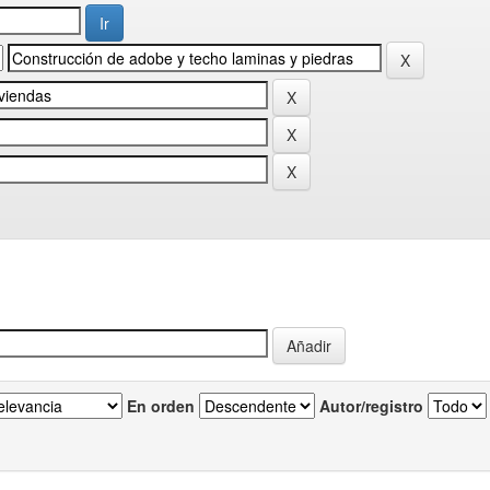
En orden
Autor/registro