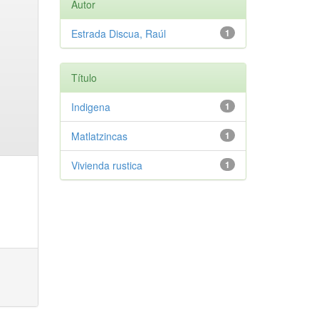
Autor
Estrada Discua, Raúl
1
Título
Indigena
1
Matlatzincas
1
Vivienda rustica
1