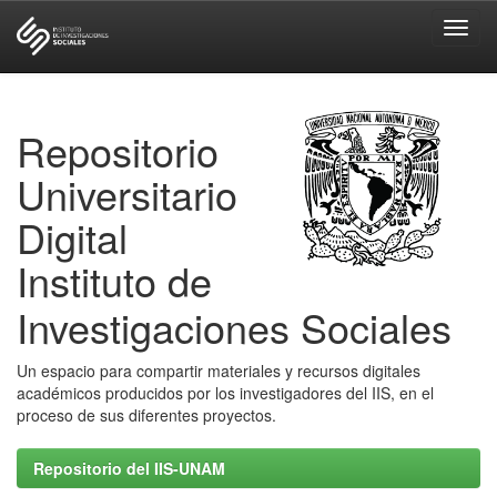
Skip
navigation
Repositorio
Universitario
Digital
Instituto de
Investigaciones Sociales
Un espacio para compartir materiales y recursos digitales
académicos producidos por los investigadores del IIS, en el
proceso de sus diferentes proyectos.
Repositorio del IIS-UNAM