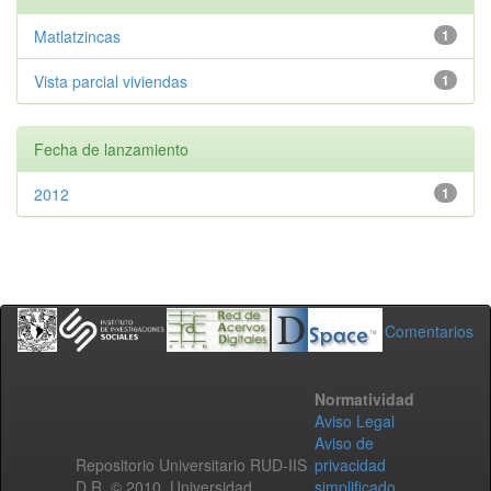
Matlatzincas
1
Vista parcial viviendas
1
Fecha de lanzamiento
2012
1
Comentarios
Normatividad
Aviso Legal
Aviso de
Repositorio Universitario RUD-IIS
privacidad
D.R. © 2010. Universidad
simplificado