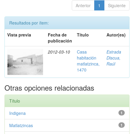
Anterior
1
Siguiente
Resultados por ítem:
Vista previa
Fecha de
Título
Autor(es)
publicación
2012-03-10
Casa
Estrada
habitación
Discua,
matlatzinca,
Raúl
1470
Otras opciones relacionadas
Título
Indigena
1
Matlatzincas
1