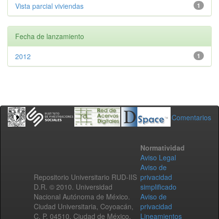
Vista parcial viviendas
1
Fecha de lanzamiento
2012
1
Comentarios
Normatividad
Aviso Legal
Aviso de
Repositorio Universitario RUD-IIS
privacidad
D.R. © 2010. Universidad
simplificado
Nacional Autónoma de México.
Aviso de
Ciudad Universitaria, Coyoacán,
privacidad
C. P. 04510, Ciudad de México,
Lineamientos