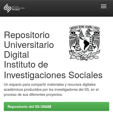
Skip
navigation
Repositorio
Universitario
Digital
Instituto de
Investigaciones Sociales
Un espacio para compartir materiales y recursos digitales
académicos producidos por los investigadores del IIS, en el
proceso de sus diferentes proyectos.
Repositorio del IIS-UNAM