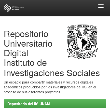
Skip
navigation
Repositorio
Universitario
Digital
Instituto de
Investigaciones Sociales
Un espacio para compartir materiales y recursos digitales
académicos producidos por los investigadores del IIS, en el
proceso de sus diferentes proyectos.
Repositorio del IIS-UNAM