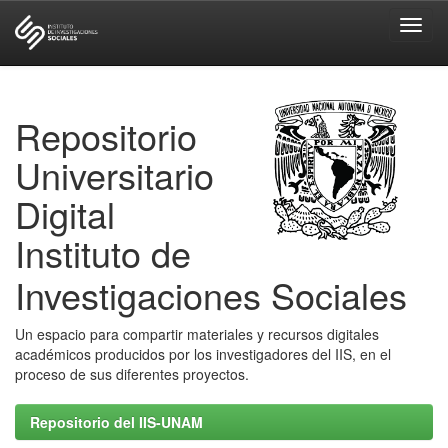
Skip
navigation
Repositorio
Universitario
Digital
Instituto de
Investigaciones Sociales
Un espacio para compartir materiales y recursos digitales
académicos producidos por los investigadores del IIS, en el
proceso de sus diferentes proyectos.
Repositorio del IIS-UNAM