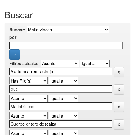
Buscar
Buscar:
por
Filtros actuales: