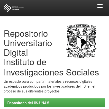
Skip
navigation
Repositorio
Universitario
Digital
Instituto de
Investigaciones Sociales
Un espacio para compartir materiales y recursos digitales
académicos producidos por los investigadores del IIS, en el
proceso de sus diferentes proyectos.
Repositorio del IIS-UNAM