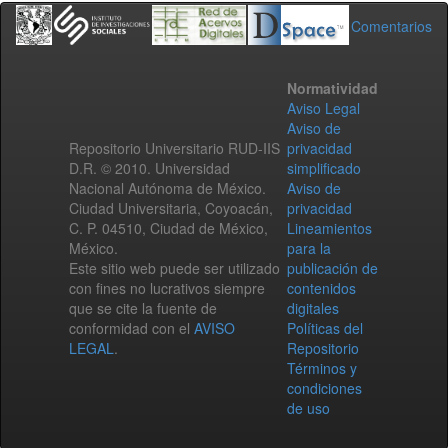
Comentarios
Normatividad
Aviso Legal
Aviso de
Repositorio Universitario RUD-IIS
privacidad
D.R. © 2010. Universidad
simplificado
Nacional Autónoma de México.
Aviso de
Ciudad Universitaria, Coyoacán,
privacidad
C. P. 04510, Ciudad de México,
Lineamientos
México.
para la
Este sitio web puede ser utilizado
publicación de
con fines no lucrativos siempre
contenidos
que se cite la fuente de
digitales
conformidad con el
AVISO
Políticas del
LEGAL
.
Repositorio
Términos y
condiciones
de uso