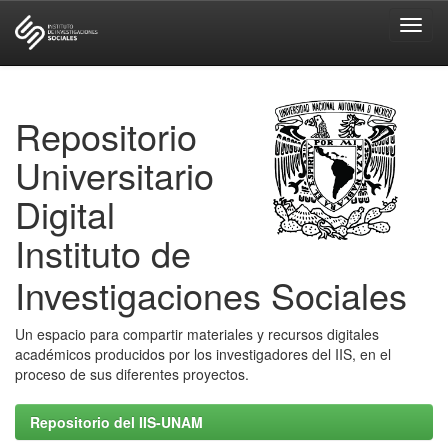
Skip
navigation
Repositorio
Universitario
Digital
Instituto de
Investigaciones Sociales
Un espacio para compartir materiales y recursos digitales
académicos producidos por los investigadores del IIS, en el
proceso de sus diferentes proyectos.
Repositorio del IIS-UNAM