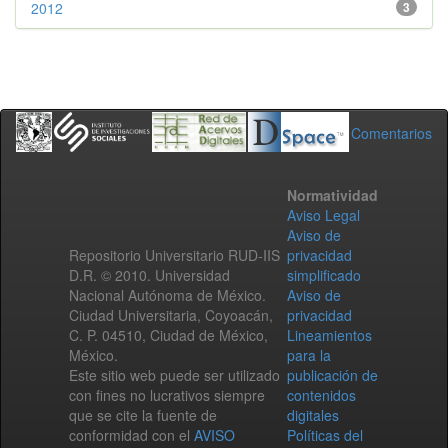
2012
3
Comentarios
Normatividad
Aviso Legal
Aviso de
Repositorio Universitario RUD-IIS
privacidad
D.R. © 2010. Universidad
simplificado
Nacional Autónoma de México.
Aviso de
Ciudad Universitaria, Coyoacán,
privacidad
C. P. 04510, Ciudad de México,
Lineamientos
México.
para la
Este sitio web puede ser utilizado
publicación de
con fines no lucrativos siempre
contenidos
que se cite la fuente de
digitales
conformidad con el
AVISO
Políticas del