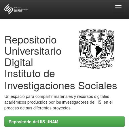
Skip
navigation
Repositorio
Universitario
Digital
Instituto de
Investigaciones Sociales
Un espacio para compartir materiales y recursos digitales
académicos producidos por los investigadores del IIS, en el
proceso de sus diferentes proyectos.
Repositorio del IIS-UNAM