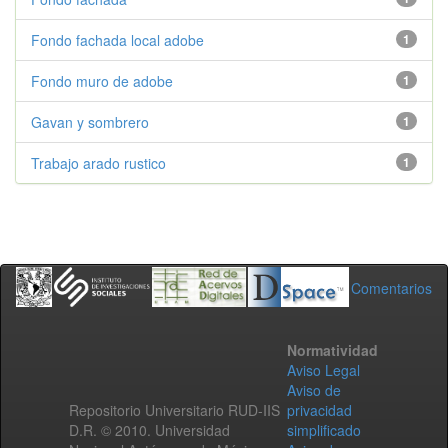
Fondo fachada local adobe
1
Fondo muro de adobe
1
Gavan y sombrero
1
Trabajo arado rustico
1
Comentarios
Normatividad
Aviso Legal
Aviso de
Repositorio Universitario RUD-IIS
privacidad
D.R. © 2010. Universidad
simplificado