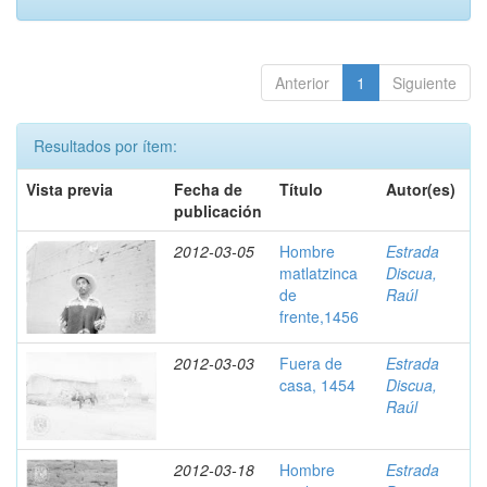
Anterior
1
Siguiente
Resultados por ítem:
Vista previa
Fecha de
Título
Autor(es)
publicación
2012-03-05
Hombre
Estrada
matlatzinca
Discua,
de
Raúl
frente,1456
2012-03-03
Fuera de
Estrada
casa, 1454
Discua,
Raúl
2012-03-18
Hombre
Estrada