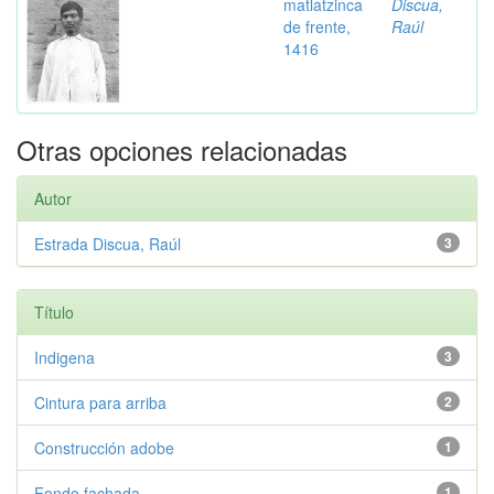
matlatzinca
Discua,
de frente,
Raúl
1416
Otras opciones relacionadas
Autor
Estrada Discua, Raúl
3
Título
Indigena
3
Cintura para arriba
2
Construcción adobe
1
Fondo fachada
1