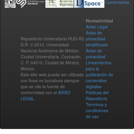
Comentarios
Normatividad
Aviso Legal
Aviso de
Repositorio Universitario RUD-IIS
privacidad
D.R. © 2010. Universidad
simplificado
Nacional Autónoma de México.
Aviso de
Ciudad Universitaria, Coyoacán,
privacidad
C. P. 04510, Ciudad de México,
Lineamientos
México.
para la
Este sitio web puede ser utilizado
publicación de
con fines no lucrativos siempre
contenidos
que se cite la fuente de
digitales
conformidad con el
AVISO
Políticas del
LEGAL
.
Repositorio
Términos y
condiciones
de uso