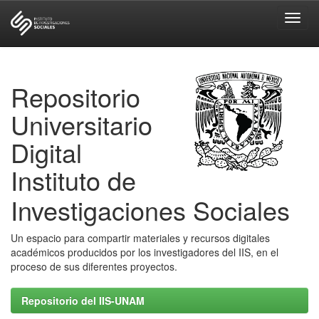
Skip
navigation
Repositorio
Universitario
Digital
Instituto de
Investigaciones Sociales
Un espacio para compartir materiales y recursos digitales
académicos producidos por los investigadores del IIS, en el
proceso de sus diferentes proyectos.
Repositorio del IIS-UNAM