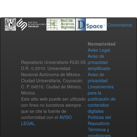
Comentarios
Normatividad
Aviso Legal
Aviso de
Repositorio Universitario RUD-IIS
privacidad
D.R. © 2010. Universidad
simplificado
Nacional Autónoma de México.
Aviso de
Ciudad Universitaria, Coyoacán,
privacidad
C. P. 04510, Ciudad de México,
Lineamientos
México.
para la
Este sitio web puede ser utilizado
publicación de
con fines no lucrativos siempre
contenidos
que se cite la fuente de
digitales
conformidad con el
AVISO
Políticas del
LEGAL
.
Repositorio
Términos y
condiciones