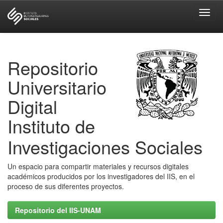
Skip
navigation
Repositorio
Universitario
Digital
Instituto de
Investigaciones Sociales
Un espacio para compartir materiales y recursos digitales
académicos producidos por los investigadores del IIS, en el
proceso de sus diferentes proyectos.
Repositorio del IIS-UNAM