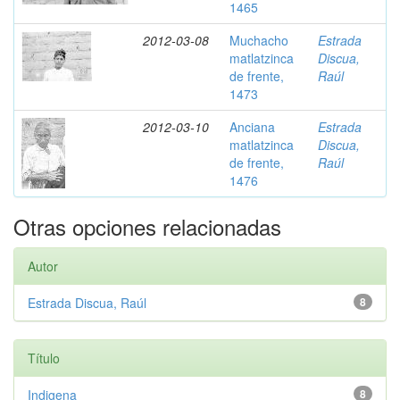
1465
2012-03-08
Muchacho
Estrada
matlatzinca
Discua,
de frente,
Raúl
1473
2012-03-10
Anciana
Estrada
matlatzinca
Discua,
de frente,
Raúl
1476
Otras opciones relacionadas
Autor
Estrada Discua, Raúl
8
Título
Indigena
8