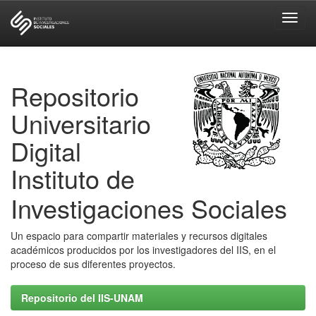
Skip
navigation
Repositorio
Universitario
Digital
Instituto de
Investigaciones Sociales
Un espacio para compartir materiales y recursos digitales
académicos producidos por los investigadores del IIS, en el
proceso de sus diferentes proyectos.
Repositorio del IIS-UNAM