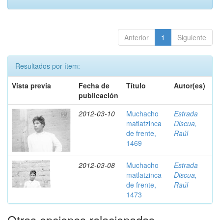
Anterior
1
Siguiente
Resultados por ítem:
Vista previa
Fecha de
Título
Autor(es)
publicación
2012-03-10
Muchacho
Estrada
matlatzinca
Discua,
de frente,
Raúl
1469
2012-03-08
Muchacho
Estrada
matlatzinca
Discua,
de frente,
Raúl
1473
Otras opciones relacionadas