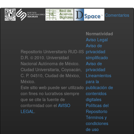
Comentarios
Normatividad
Aviso Legal
Aviso de
Repositorio Universitario RUD-IIS
privacidad
D.R. © 2010. Universidad
simplificado
Nacional Autónoma de México.
Aviso de
Ciudad Universitaria, Coyoacán,
privacidad
C. P. 04510, Ciudad de México,
Lineamientos
México.
para la
Este sitio web puede ser utilizado
publicación de
con fines no lucrativos siempre
contenidos
que se cite la fuente de
digitales
conformidad con el
AVISO
Políticas del
LEGAL
.
Repositorio
Términos y
condiciones
de uso