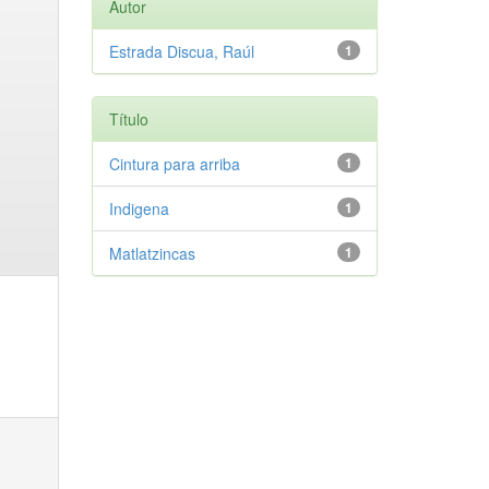
Autor
Estrada Discua, Raúl
1
Título
Cintura para arriba
1
Indigena
1
Matlatzincas
1