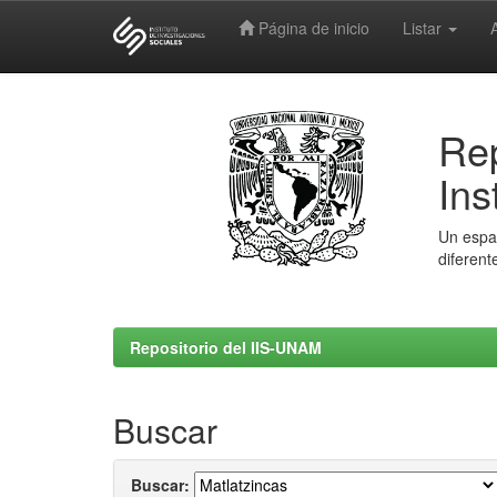
Página de inicio
Listar
Skip
navigation
Rep
Ins
Un espac
diferent
Repositorio del IIS-UNAM
Buscar
Buscar: