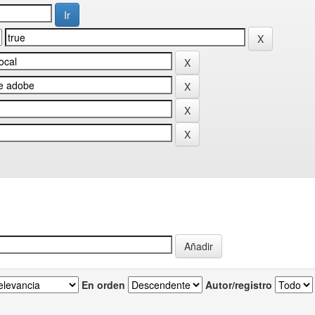
En orden
Autor/registro