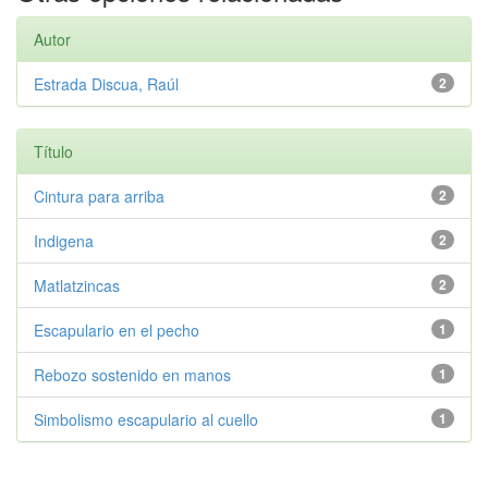
Autor
Estrada Discua, Raúl
2
Título
Cintura para arriba
2
Indigena
2
Matlatzincas
2
Escapulario en el pecho
1
Rebozo sostenido en manos
1
Simbolismo escapulario al cuello
1