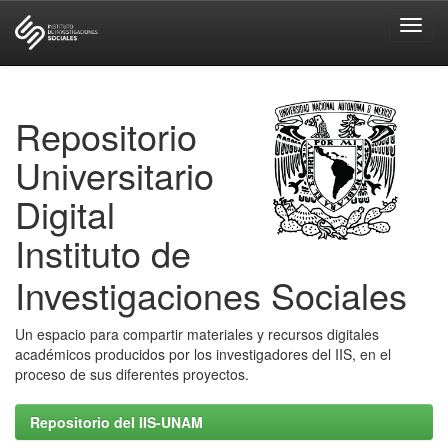
Skip
navigation
Repositorio
Universitario
Digital
Instituto de
Investigaciones Sociales
Un espacio para compartir materiales y recursos digitales
académicos producidos por los investigadores del IIS, en el
proceso de sus diferentes proyectos.
Repositorio del IIS-UNAM