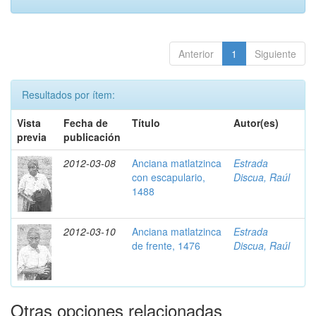
Anterior
1
Siguiente
Resultados por ítem:
Vista
Fecha de
Título
Autor(es)
previa
publicación
2012-03-08
Anciana matlatzinca
Estrada
con escapulario,
Discua, Raúl
1488
2012-03-10
Anciana matlatzinca
Estrada
de frente, 1476
Discua, Raúl
Otras opciones relacionadas