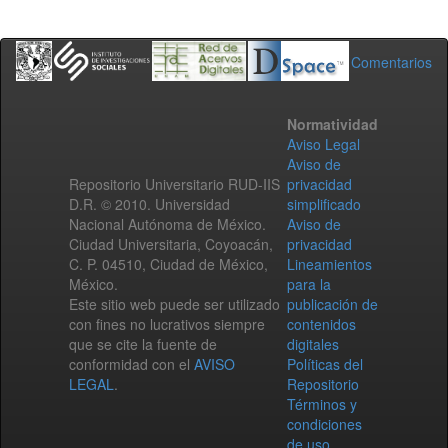
Comentarios
Normatividad
Aviso Legal
Aviso de
Repositorio Universitario RUD-IIS
privacidad
D.R. © 2010. Universidad
simplificado
Nacional Autónoma de México.
Aviso de
Ciudad Universitaria, Coyoacán,
privacidad
C. P. 04510, Ciudad de México,
Lineamientos
México.
para la
Este sitio web puede ser utilizado
publicación de
con fines no lucrativos siempre
contenidos
que se cite la fuente de
digitales
conformidad con el
AVISO
Políticas del
LEGAL
.
Repositorio
Términos y
condiciones
de uso