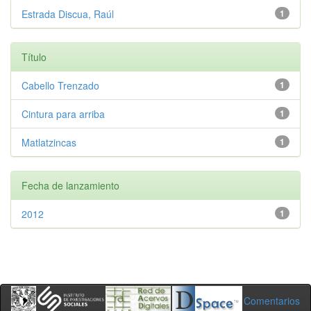
Estrada Discua, Raúl
1
Título
Cabello Trenzado
1
Cintura para arriba
1
Matlatzincas
1
Fecha de lanzamiento
2012
1
Comentarios