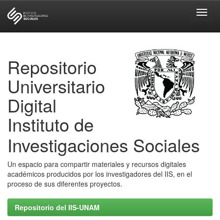
Skip
navigation
Repositorio
Universitario
Digital
Instituto de
Investigaciones Sociales
Un espacio para compartir materiales y recursos digitales
académicos producidos por los investigadores del IIS, en el
proceso de sus diferentes proyectos.
Repositorio del IIS-UNAM