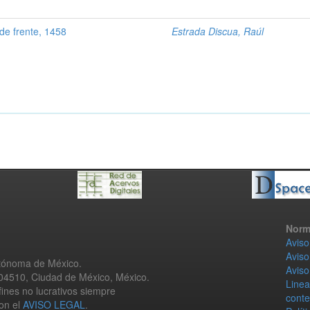
de frente, 1458
Estrada Discua, Raúl
Norm
Aviso
Aviso
utónoma de México.
Aviso
 04510, Ciudad de México, México.
Linea
fines no lucrativos siempre
conte
con el
AVISO LEGAL
.