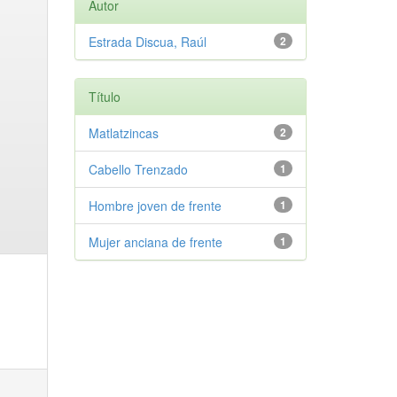
Autor
Estrada Discua, Raúl
2
Título
Matlatzincas
2
Cabello Trenzado
1
Hombre joven de frente
1
Mujer anciana de frente
1