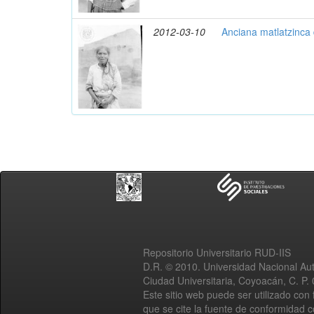
2012-03-10
Anciana matlatzinca 
Repositorio Universitario RUD-IIS
D.R. © 2010. Universidad Nacional A
Ciudad Universitaria, Coyoacán, C. P.
Este sitio web puede ser utilizado con 
que se cite la fuente de conformidad 