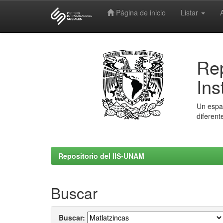
Página de inicio
Listar
Skip
navigation
Rep
Ins
Un espac
diferent
Repositorio del IIS-UNAM
Buscar
Buscar: