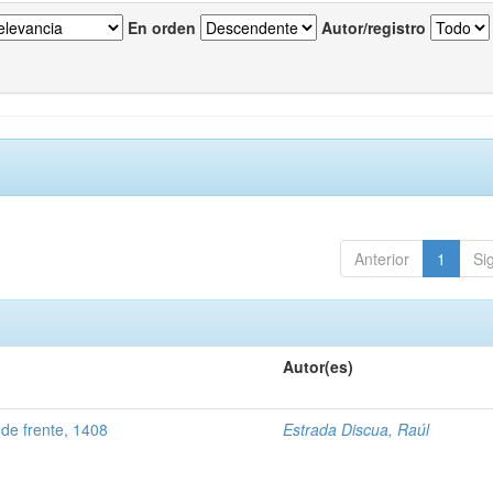
En orden
Autor/registro
Anterior
1
Si
Autor(es)
 de frente, 1408
Estrada Discua, Raúl