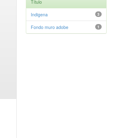
Título
Indigena
3
Fondo muro adobe
1