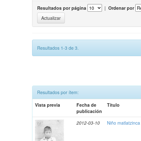
Resultados por página
|
Ordenar por
Resultados 1-3 de 3.
Resultados por ítem:
Vista previa
Fecha de
Título
publicación
2012-03-10
Niño matlatzinca