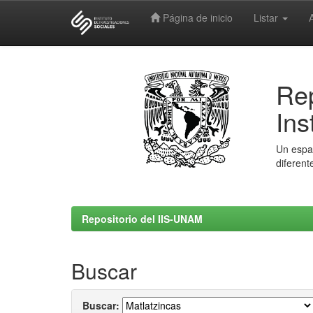
Página de inicio
Listar
Skip
navigation
Rep
Ins
Un espac
diferent
Repositorio del IIS-UNAM
Buscar
Buscar: