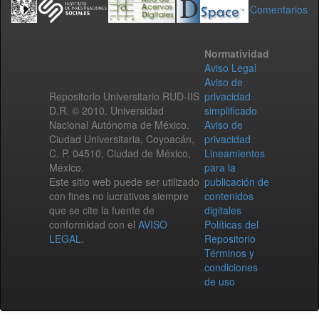
Comentarios
Normatividad
Aviso Legal
Aviso de
Repositorio Universitario RUD-IIS
privacidad
D.R. © 2010. Universidad
simplificado
Nacional Autónoma de México.
Aviso de
Ciudad Universitaria, Coyoacán,
privacidad
C. P. 04510, Ciudad de México,
Lineamientos
México.
para la
Este sitio web puede ser utilizado
publicación de
con fines no lucrativos siempre
contenidos
que se cite la fuente de
digitales
conformidad con el
AVISO
Políticas del
LEGAL
.
Repositorio
Términos y
condiciones
de uso