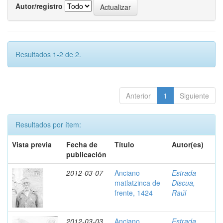
Autor/registro
Resultados 1-2 de 2.
Anterior
1
Siguiente
Resultados por ítem:
Vista previa
Fecha de
Título
Autor(es)
publicación
2012-03-07
Anciano
Estrada
matlatzinca de
Discua,
frente, 1424
Raúl
2012-03-03
Anciano
Estrada