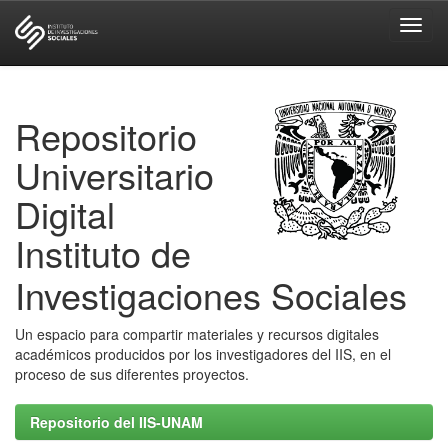
Skip
navigation
Repositorio
Universitario
Digital
Instituto de
Investigaciones Sociales
Un espacio para compartir materiales y recursos digitales
académicos producidos por los investigadores del IIS, en el
proceso de sus diferentes proyectos.
Repositorio del IIS-UNAM