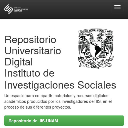
Skip
navigation
Repositorio
Universitario
Digital
Instituto de
Investigaciones Sociales
Un espacio para compartir materiales y recursos digitales
académicos producidos por los investigadores del IIS, en el
proceso de sus diferentes proyectos.
Repositorio del IIS-UNAM