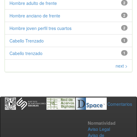
Hombre adulto de frente
2
Hombre anciano de frente
2
Hombre joven perfil tres cuartos
2
Cabello Trenzado
1
Cabello trenzado
1
next >
Comentarios
Normatividad
Aviso Legal
Aviso de