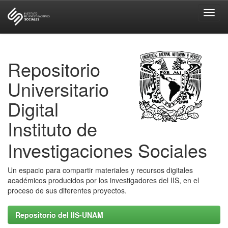
Skip
navigation
Repositorio
Universitario
Digital
Instituto de
Investigaciones Sociales
Un espacio para compartir materiales y recursos digitales
académicos producidos por los investigadores del IIS, en el
proceso de sus diferentes proyectos.
Repositorio del IIS-UNAM