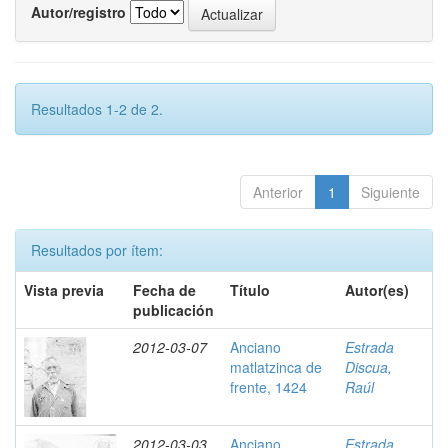
Autor/registro
Resultados 1-2 de 2.
Anterior
1
Siguiente
Resultados por ítem:
Vista previa
Fecha de
Título
Autor(es)
publicación
2012-03-07
Anciano
Estrada
matlatzinca de
Discua,
frente, 1424
Raúl
2012-03-03
Anciano
Estrada