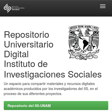
Skip
navigation
Repositorio
Universitario
Digital
Instituto de
Investigaciones Sociales
Un espacio para compartir materiales y recursos digitales
académicos producidos por los investigadores del IIS, en el
proceso de sus diferentes proyectos.
Repositorio del IIS-UNAM