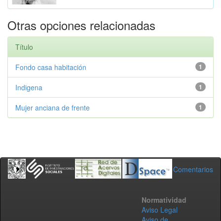
Otras opciones relacionadas
Título
Fondo casa habitación
1
Indigena
1
Mujer anciana de frente
1
Comentarios
Normatividad
Aviso Legal
Aviso de