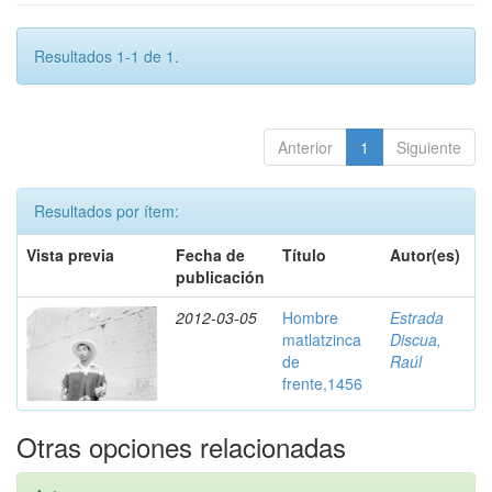
Resultados 1-1 de 1.
Anterior
1
Siguiente
Resultados por ítem:
Vista previa
Fecha de
Título
Autor(es)
publicación
2012-03-05
Hombre
Estrada
matlatzinca
Discua,
de
Raúl
frente,1456
Otras opciones relacionadas