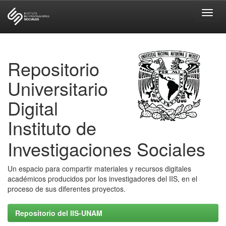
Skip
navigation
Repositorio
Universitario
Digital
Instituto de
Investigaciones Sociales
Un espacio para compartir materiales y recursos digitales
académicos producidos por los investigadores del IIS, en el
proceso de sus diferentes proyectos.
Repositorio del IIS-UNAM