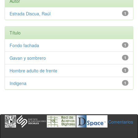
Autor
Estrada Discua, Raúl
1
Título
Fondo fachada
1
Gavan y sombrero
1
Hombre adulto de frente
1
Indigena
1
Comentarios